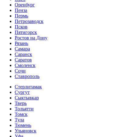
Оренбург
Пенза
Пермь
Петрозаводск
Псков
Пятигорск
Ростов на Дону
Рязань
Самара
Саранск
Саратов
Смоленск
Сочи
Ставрополь
Стерлитамак
Сургут
Сыктывкар
Тверь
Тольятти
Томск
Тула
Тюмень
Ульяновск
Уфа