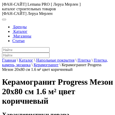
[ФАН-САЙТ] Lemana PRO [ Леруа Мерлен ]
каталог строительных товаров
[ФАН-САЙТ] Леруа Мерлен
Бренды
Каталог
Магазины
Статьи
Главная
\
Каталог
\
Напольные покрытия
\
Плитка
\
Плитка,
камень, мозаика
\
Керамогранит
\
Керамогранит Progress
Мезон 20х80 см 1.6 м² цвет коричневый
Керамогранит Progress Мезон
20х80 см 1.6 м² цвет
коричневый
Характеристики товара