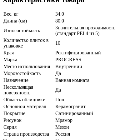
Вес, кг
34.0
Длина (см)
80.0
Значительная проходимость
Износостойкость
(стандарт PEI 4 из 5)
Количество плиток в
10
упаковке
Края
Ректифицированный
Марка
PROGRESS
Место использования
Внутренний
Морозостойкость
Да
Назначение
Ванная комната
Нескользящая
Да
поверхность
Область облицовки
Пол
Основной материал
Керамогранит
Покрытие
Сатинированный
Рисунок
Мрамор
Серия
Мезон
Страна производства
Россия