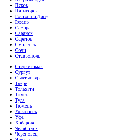
Псков
Пятигорск
Ростов на Дону
Рязань
Самара
Саранск
Саратов
Смоленск
Сочи
Ставрополь
Стерлитамак
Сургут
Сыктывкар
Тверь
Тольятти
Томск
Тула
Тюмень
Ульяновск
Уфа
Хабаровск
Челябинск
Череповец
Элиста