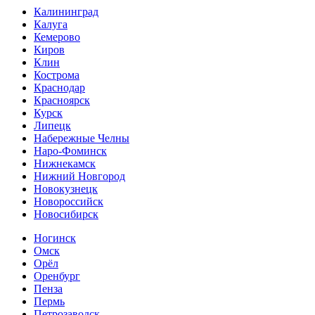
Калининград
Калуга
Кемерово
Киров
Клин
Кострома
Краснодар
Красноярск
Курск
Липецк
Набережные Челны
Наро-Фоминск
Нижнекамск
Нижний Новгород
Новокузнецк
Новороссийск
Новосибирск
Ногинск
Омск
Орёл
Оренбург
Пенза
Пермь
Петрозаводск