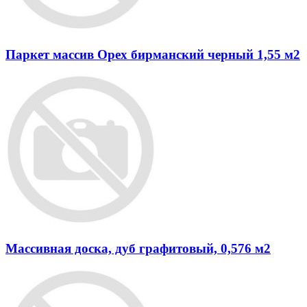
Паркет массив Орех бирманский черный 1,55 м2
Массивная доска, дуб графитовый, 0,576 м2