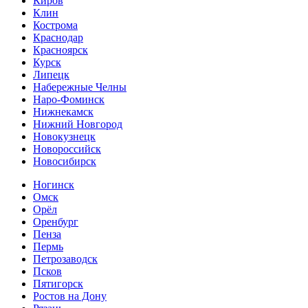
Киров
Клин
Кострома
Краснодар
Красноярск
Курск
Липецк
Набережные Челны
Наро-Фоминск
Нижнекамск
Нижний Новгород
Новокузнецк
Новороссийск
Новосибирск
Ногинск
Омск
Орёл
Оренбург
Пенза
Пермь
Петрозаводск
Псков
Пятигорск
Ростов на Дону