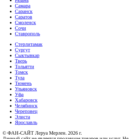
Рязань
Самара
Саранск
Саратов
Смоленск
Сочи
Ставрополь
Стерлитамак
Сургут
Сыктывкар
Тверь
Тольятти
Томск
Тула
Тюмень
Ульяновск
Уфа
Хабаровск
Челябинск
Череповец
Элиста
Ярославль
© ФАН-САЙТ Леруа Мерлен. 2026 г.
Данный сайт не является продавцом товаров или услуг. Не