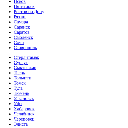
Псков
Пятигорск
Ростов на Дону
Рязань
Самара
Саранск
Саратов
Смоленск
Сочи
Ставрополь
Стерлитамак
Сургут
Сыктывкар
Тверь
Тольятти
Томск
Тула
Тюмень
Ульяновск
Уфа
Хабаровск
Челябинск
Череповец
Элиста