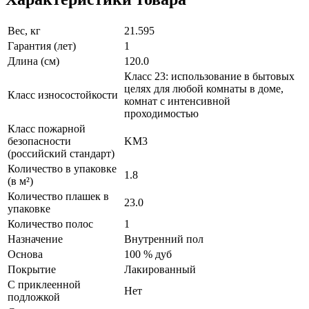
Вес, кг
21.595
Гарантия (лет)
1
Длина (см)
120.0
Класс 23: использование в бытовых
целях для любой комнаты в доме,
Класс износостойкости
комнат с интенсивной
проходимостью
Класс пожарной
безопасности
KM3
(российский стандарт)
Количество в упаковке
1.8
(в м²)
Количество плашек в
23.0
упаковке
Количество полос
1
Назначение
Внутренний пол
Основа
100 % дуб
Покрытие
Лакированный
С приклеенной
Нет
подложкой