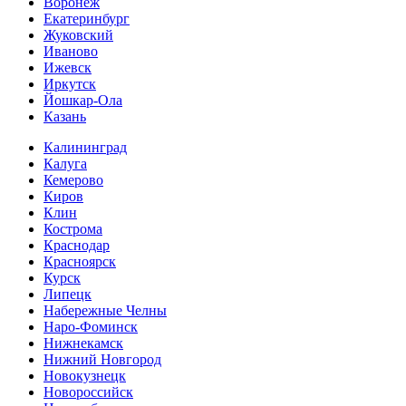
Воронеж
Екатеринбург
Жуковский
Иваново
Ижевск
Иркутск
Йошкар-Ола
Казань
Калининград
Калуга
Кемерово
Киров
Клин
Кострома
Краснодар
Красноярск
Курск
Липецк
Набережные Челны
Наро-Фоминск
Нижнекамск
Нижний Новгород
Новокузнецк
Новороссийск