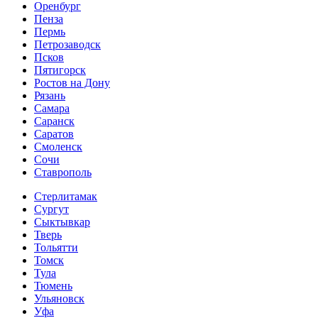
Оренбург
Пенза
Пермь
Петрозаводск
Псков
Пятигорск
Ростов на Дону
Рязань
Самара
Саранск
Саратов
Смоленск
Сочи
Ставрополь
Стерлитамак
Сургут
Сыктывкар
Тверь
Тольятти
Томск
Тула
Тюмень
Ульяновск
Уфа