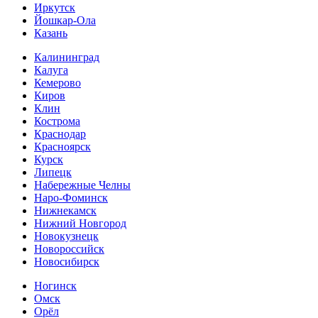
Иркутск
Йошкар-Ола
Казань
Калининград
Калуга
Кемерово
Киров
Клин
Кострома
Краснодар
Красноярск
Курск
Липецк
Набережные Челны
Наро-Фоминск
Нижнекамск
Нижний Новгород
Новокузнецк
Новороссийск
Новосибирск
Ногинск
Омск
Орёл