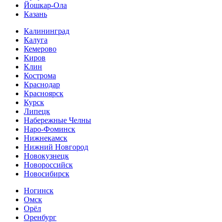
Йошкар-Ола
Казань
Калининград
Калуга
Кемерово
Киров
Клин
Кострома
Краснодар
Красноярск
Курск
Липецк
Набережные Челны
Наро-Фоминск
Нижнекамск
Нижний Новгород
Новокузнецк
Новороссийск
Новосибирск
Ногинск
Омск
Орёл
Оренбург