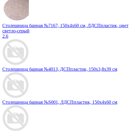
Столешница барная №7167, 150х4х60 см, ЛДСПпластик, цвет
светло-серый
2.6
Столешница барная №4013, ДСПпластик, 150x3,8x39 см
Столешница барная №S001, ЛДСПпластик, 150х4х60 см