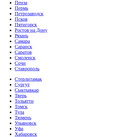
Пенза
Пермь
Петрозаводск
Псков
Пятигорск
Ростов на Дону
Рязань
Самара
Саранск
Саратов
Смоленск
Сочи
Ставрополь
Стерлитамак
Сургут
Сыктывкар
Тверь
Тольятти
Томск
Тула
Тюмень
Ульяновск
Уфа
Хабаровск