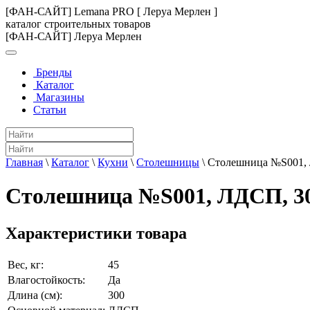
[ФАН-САЙТ] Lemana PRO [ Леруа Мерлен ]
каталог строительных товаров
[ФАН-САЙТ] Леруа Мерлен
Бренды
Каталог
Магазины
Статьи
Главная
\
Каталог
\
Кухни
\
Столешницы
\
Столешница №S001, 
Столешница №S001, ЛДСП, 30
Характеристики товара
Вес, кг:
45
Влагостойкость:
Да
Длина (см):
300