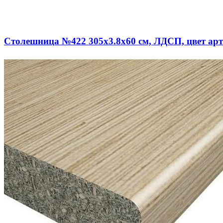
Столешница №422 305х3.8х60 см, ЛДСП, цвет арт