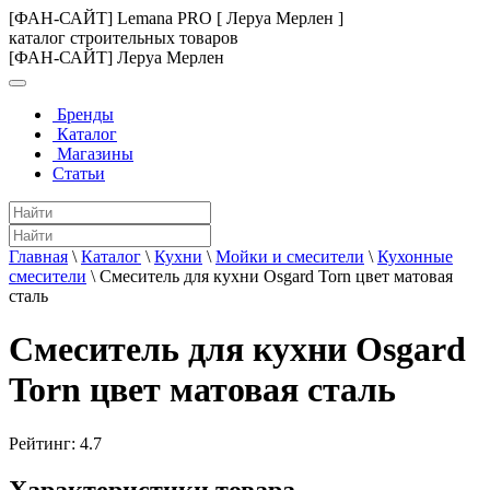
[ФАН-САЙТ] Lemana PRO [ Леруа Мерлен ]
каталог строительных товаров
[ФАН-САЙТ] Леруа Мерлен
Бренды
Каталог
Магазины
Статьи
Главная
\
Каталог
\
Кухни
\
Мойки и смесители
\
Кухонные
смесители
\
Смеситель для кухни Osgard Torn цвет матовая
сталь
Смеситель для кухни Osgard
Torn цвет матовая сталь
Рейтинг:
4.7
Характеристики товара