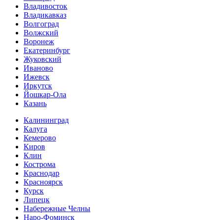
Владивосток
Владикавказ
Волгоград
Волжский
Воронеж
Екатеринбург
Жуковский
Иваново
Ижевск
Иркутск
Йошкар-Ола
Казань
Калининград
Калуга
Кемерово
Киров
Клин
Кострома
Краснодар
Красноярск
Курск
Липецк
Набережные Челны
Наро-Фоминск