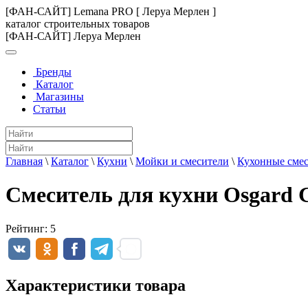
[ФАН-САЙТ] Lemana PRO [ Леруа Мерлен ]
каталог строительных товаров
[ФАН-САЙТ] Леруа Мерлен
Бренды
Каталог
Магазины
Статьи
Главная
\
Каталог
\
Кухни
\
Мойки и смесители
\
Кухонные сме
Смеситель для кухни Osgard G
Рейтинг:
5
Характеристики товара