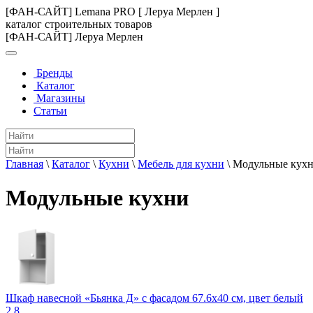
[ФАН-САЙТ] Lemana PRO [ Леруа Мерлен ]
каталог строительных товаров
[ФАН-САЙТ] Леруа Мерлен
Бренды
Каталог
Магазины
Статьи
Главная
\
Каталог
\
Кухни
\
Мебель для кухни
\
Модульные кух
Модульные кухни
Шкаф навесной «Бьянка Д» с фасадом 67.6х40 см, цвет белый
2.8