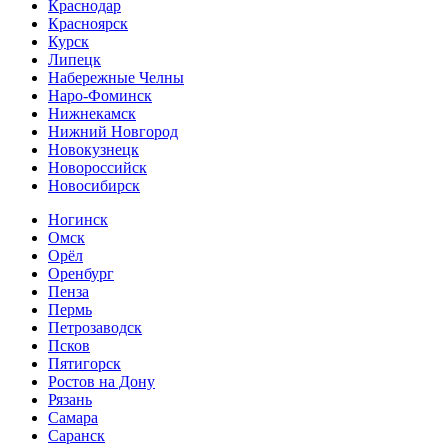
Краснодар
Красноярск
Курск
Липецк
Набережные Челны
Наро-Фоминск
Нижнекамск
Нижний Новгород
Новокузнецк
Новороссийск
Новосибирск
Ногинск
Омск
Орёл
Оренбург
Пенза
Пермь
Петрозаводск
Псков
Пятигорск
Ростов на Дону
Рязань
Самара
Саранск