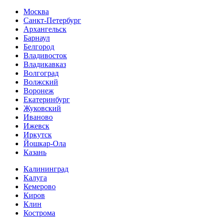
Москва
Санкт-Петербург
Архангельск
Барнаул
Белгород
Владивосток
Владикавказ
Волгоград
Волжский
Воронеж
Екатеринбург
Жуковский
Иваново
Ижевск
Иркутск
Йошкар-Ола
Казань
Калининград
Калуга
Кемерово
Киров
Клин
Кострома