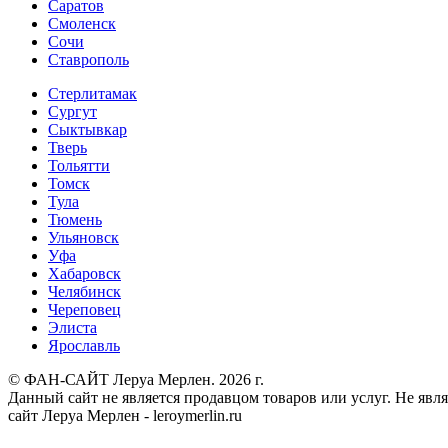
Саратов
Смоленск
Сочи
Ставрополь
Стерлитамак
Сургут
Сыктывкар
Тверь
Тольятти
Томск
Тула
Тюмень
Ульяновск
Уфа
Хабаровск
Челябинск
Череповец
Элиста
Ярославль
© ФАН-САЙТ Леруа Мерлен. 2026 г.
Данный сайт не является продавцом товаров или услуг. Не яв
сайт Леруа Мерлен - leroymerlin.ru