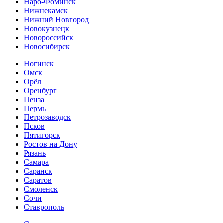
Наро-Фоминск
Нижнекамск
Нижний Новгород
Новокузнецк
Новороссийск
Новосибирск
Ногинск
Омск
Орёл
Оренбург
Пенза
Пермь
Петрозаводск
Псков
Пятигорск
Ростов на Дону
Рязань
Самара
Саранск
Саратов
Смоленск
Сочи
Ставрополь