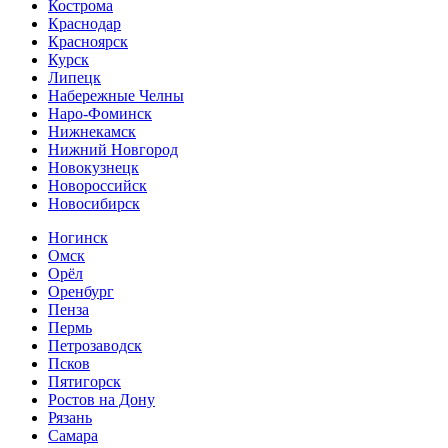
Кострома
Краснодар
Красноярск
Курск
Липецк
Набережные Челны
Наро-Фоминск
Нижнекамск
Нижний Новгород
Новокузнецк
Новороссийск
Новосибирск
Ногинск
Омск
Орёл
Оренбург
Пенза
Пермь
Петрозаводск
Псков
Пятигорск
Ростов на Дону
Рязань
Самара