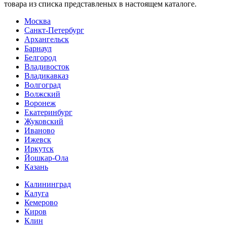
товара из списка представленых в настоящем каталоге.
Москва
Санкт-Петербург
Архангельск
Барнаул
Белгород
Владивосток
Владикавказ
Волгоград
Волжский
Воронеж
Екатеринбург
Жуковский
Иваново
Ижевск
Иркутск
Йошкар-Ола
Казань
Калининград
Калуга
Кемерово
Киров
Клин