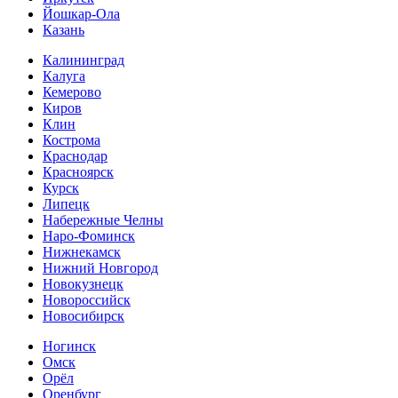
Йошкар-Ола
Казань
Калининград
Калуга
Кемерово
Киров
Клин
Кострома
Краснодар
Красноярск
Курск
Липецк
Набережные Челны
Наро-Фоминск
Нижнекамск
Нижний Новгород
Новокузнецк
Новороссийск
Новосибирск
Ногинск
Омск
Орёл
Оренбург