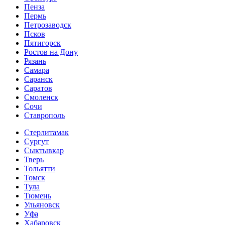
Пенза
Пермь
Петрозаводск
Псков
Пятигорск
Ростов на Дону
Рязань
Самара
Саранск
Саратов
Смоленск
Сочи
Ставрополь
Стерлитамак
Сургут
Сыктывкар
Тверь
Тольятти
Томск
Тула
Тюмень
Ульяновск
Уфа
Хабаровск