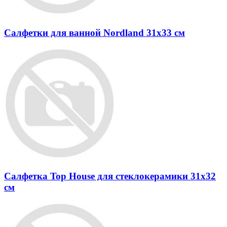
Салфетки для ванной Nordland 31х33 см
Салфетка Top House для стеклокерамики 31x32
см