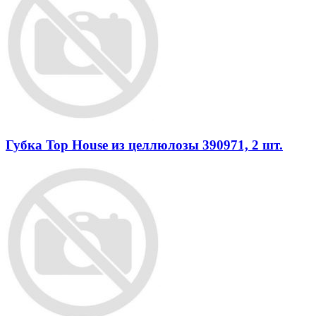
Губка Top House из целлюлозы 390971, 2 шт.