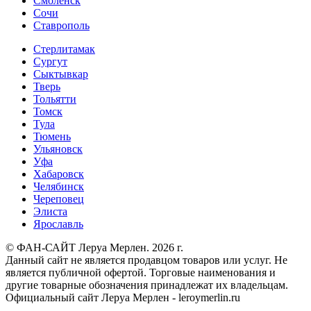
Смоленск
Сочи
Ставрополь
Стерлитамак
Сургут
Сыктывкар
Тверь
Тольятти
Томск
Тула
Тюмень
Ульяновск
Уфа
Хабаровск
Челябинск
Череповец
Элиста
Ярославль
© ФАН-САЙТ Леруа Мерлен. 2026 г.
Данный сайт не является продавцом товаров или услуг. Не
является публичной офертой. Торговые наименования и
другие товарные обозначения принадлежат их владельцам.
Официальный сайт Леруа Мерлен - leroymerlin.ru