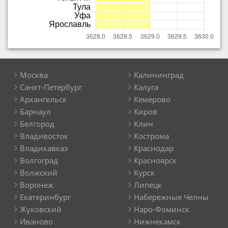
Москва
Калининград
Санкт-Петербург
Калуга
Архангельск
Кемерово
Барнаул
Киров
Белгород
Клин
Владивосток
Кострома
Владикавказ
Краснодар
Волгоград
Красноярск
Волжский
Курск
Воронеж
Липецк
Екатеринбург
Набережные Челны
Жуковский
Наро-Фоминск
Иваново
Нижнекамск