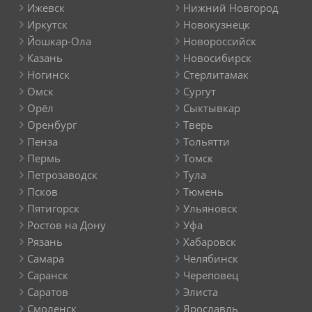
Ижевск
Нижний Новгород
Иркутск
Новокузнецк
Йошкар-Ола
Новороссийск
Казань
Новосибирск
Ногинск
Стерлитамак
Омск
Сургут
Орёл
Сыктывкар
Оренбург
Тверь
Пенза
Тольятти
Пермь
Томск
Петрозаводск
Тула
Псков
Тюмень
Пятигорск
Ульяновск
Ростов на Дону
Уфа
Рязань
Хабаровск
Самара
Челябинск
Саранск
Череповец
Саратов
Элиста
Смоленск
Ярославль