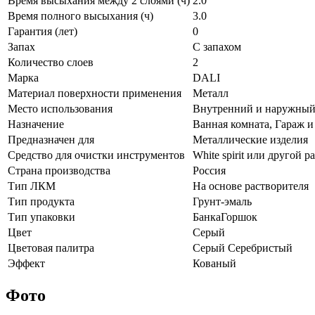
Время высыхания между 2 слоями (ч)
2.0
Время полного высыхания (ч)
3.0
Гарантия (лет)
0
Запах
С запахом
Количество слоев
2
Марка
DALI
Материал поверхности применения
Металл
Место использования
Внутренний и наружны
Назначение
Ванная комната, Гараж и
Предназначен для
Металлические изделия
Средство для очистки инструментов
White spirit или другой р
Страна производства
Россия
Тип ЛКМ
На основе растворителя
Тип продукта
Грунт-эмаль
Тип упаковки
БанкаГоршок
Цвет
Серый
Цветовая палитра
Серый Серебристый
Эффект
Кованый
Фото