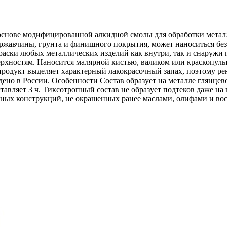
а основе модифицированной алкидной смолы для обработки мета
 ржавчины, грунта и финишного покрытия, может наноситься без
краски любых металлических изделий как внутри, так и снаруж
хностям. Наносится малярной кистью, валиком или краскопульт
 продукт выделяет характерный лакокрасочный запах, поэтому ре
ведено в России. Особенности Состав образует на металле глянц
тавляет 3 ч. Тиксотропный состав не образует подтеков даже на
нных конструкций, не окрашенных ранее маслами, олифами и во