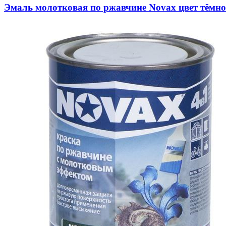
Эмаль молотковая по ржавчине Novax цвет тёмно