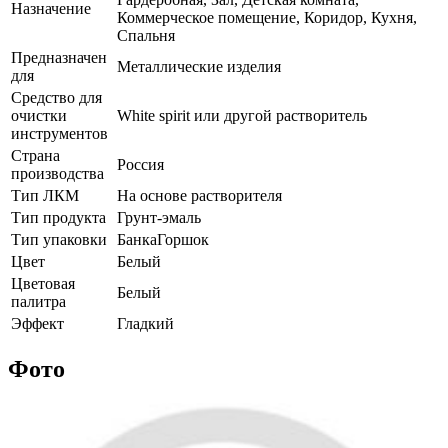
Назначение
Коммерческое помещение, Коридор, Кухня,
Спальня
Предназначен
Металлические изделия
для
Средство для
очистки
White spirit или другой растворитель
инструментов
Страна
Россия
производства
Тип ЛКМ
На основе растворителя
Тип продукта
Грунт-эмаль
Тип упаковки
БанкаГоршок
Цвет
Белый
Цветовая
Белый
палитра
Эффект
Гладкий
Фото