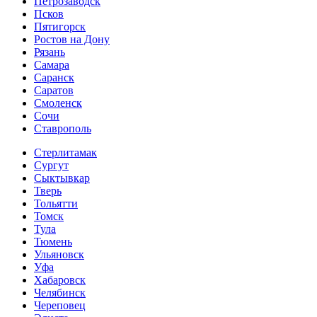
Петрозаводск
Псков
Пятигорск
Ростов на Дону
Рязань
Самара
Саранск
Саратов
Смоленск
Сочи
Ставрополь
Стерлитамак
Сургут
Сыктывкар
Тверь
Тольятти
Томск
Тула
Тюмень
Ульяновск
Уфа
Хабаровск
Челябинск
Череповец