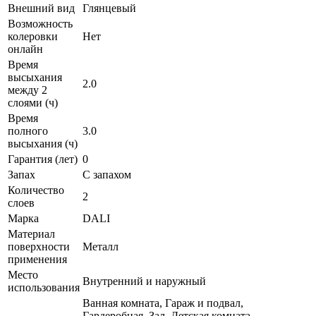
Внешний вид
Глянцевый
Возможность
колеровки
Нет
онлайн
Время
высыхания
2.0
между 2
слоями (ч)
Время
полного
3.0
высыхания (ч)
Гарантия (лет)
0
Запах
С запахом
Количество
2
слоев
Марка
DALI
Материал
поверхности
Металл
применения
Место
Внутренний и наружный
использования
Ванная комната, Гараж и подвал,
Гардеробная, Зал, Детская комната,