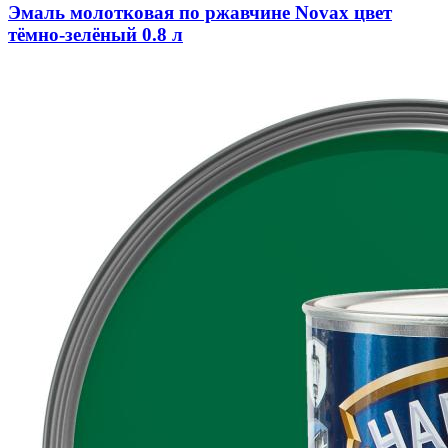
Эмаль молотковая по ржавчине Novax цвет
тёмно-зелёный 0.8 л