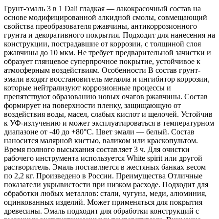
Грунт-эмаль 3 в 1 Dali гладкая — лакокрасочный состав на
основе модифицированной алкидной смолы, совмещающий
свойства преобразователя ржавчины, антикоррозионного
грунта и декоративного покрытия. Подходит для нанесения на
конструкции, пострадавшие от коррозии, с толщиной слоя
ржавчины до 10 мкм. Не требует предварительной зачистки и
образует глянцевое суперпрочное покрытие, устойчивое к
атмосферным воздействиям. Особенности В состав грунт-
эмали входят восстановитель металла и ингибитор коррозии,
которые нейтрализуют коррозионные процессы и
препятствуют образованию новых очагов ржавчины. Состав
формирует на поверхности пленку, защищающую от
воздействия воды, масел, слабых кислот и щелочей. Устойчив
к УФ-излучению и может эксплуатироваться в температурном
диапазоне от -40 до +80°С. Цвет эмали — белый. Состав
наносится малярной кистью, валиком или краскопультом.
Время полного высыхания составляет 3 ч. Для очистки
рабочего инструмента используется White spirit или другой
растворитель. Эмаль поставляется в жестяных банках весом
по 2,2 кг. Произведено в России. Преимущества Отличные
показатели укрывистости при низком расходе. Подходит для
обработки любых металлов: стали, чугуна, меди, алюминия,
оцинкованных изделий. Может применяться для покрытия
древесины. Эмаль подходит для обработки конструкций с