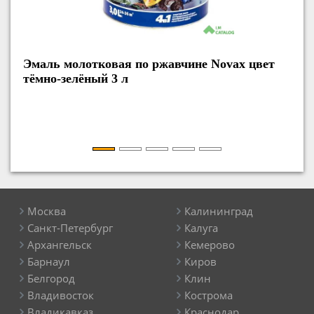
маль молотковая по ржавчине Novax цвет
Эмаль м
мно-зелёный 3 л
тёмно-з
Москва
Калининград
Санкт-Петербург
Калуга
Архангельск
Кемерово
Барнаул
Киров
Белгород
Клин
Владивосток
Кострома
Владикавказ
Краснодар