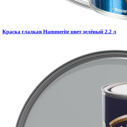
Краска гладкая Hammerite цвет зелёный 2.2 л