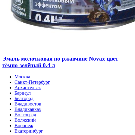
Эмаль молотковая по ржавчине Novax цвет
тёмно-зелёный 0.4 л
Москва
Санкт-Петербург
Архангельск
Барнаул
Белгород
Владивосток
Владикавказ
Волгоград
Волжский
Воронеж
Екатеринбург