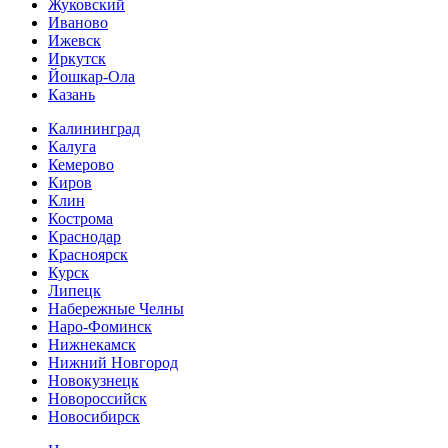
Жуковский
Иваново
Ижевск
Иркутск
Йошкар-Ола
Казань
Калининград
Калуга
Кемерово
Киров
Клин
Кострома
Краснодар
Красноярск
Курск
Липецк
Набережные Челны
Наро-Фоминск
Нижнекамск
Нижний Новгород
Новокузнецк
Новороссийск
Новосибирск