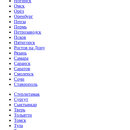
Ногинск
Омск
Орёл
Оренбург
Пенза
Пермь
Петрозаводск
Псков
Пятигорск
Ростов на Дону
Рязань
Самара
Саранск
Саратов
Смоленск
Сочи
Ставрополь
Стерлитамак
Сургут
Сыктывкар
Тверь
Тольятти
Томск
Тула