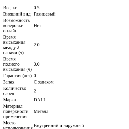
Вес, кг
0.5
Внешний вид
Глянцевый
Возможность
колеровки
Нет
онлайн
Время
высыхания
2.0
между 2
слоями (ч)
Время
полного
3.0
высыхания (ч)
Гарантия (лет)
0
Запах
С запахом
Количество
2
слоев
Марка
DALI
Материал
поверхности
Металл
применения
Место
Внутренний и наружный
использования