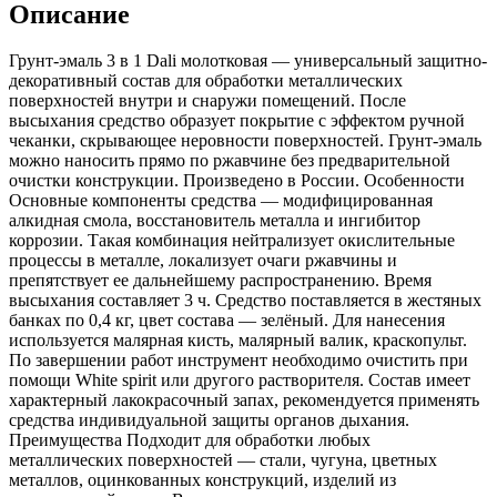
Описание
Грунт-эмаль 3 в 1 Dali молотковая — универсальный защитно-
декоративный состав для обработки металлических
поверхностей внутри и снаружи помещений. После
высыхания средство образует покрытие с эффектом ручной
чеканки, скрывающее неровности поверхностей. Грунт-эмаль
можно наносить прямо по ржавчине без предварительной
очистки конструкции. Произведено в России. Особенности
Основные компоненты средства — модифицированная
алкидная смола, восстановитель металла и ингибитор
коррозии. Такая комбинация нейтрализует окислительные
процессы в металле, локализует очаги ржавчины и
препятствует ее дальнейшему распространению. Время
высыхания составляет 3 ч. Средство поставляется в жестяных
банках по 0,4 кг, цвет состава — зелёный. Для нанесения
используется малярная кисть, малярный валик, краскопульт.
По завершении работ инструмент необходимо очистить при
помощи White spirit или другого растворителя. Состав имеет
характерный лакокрасочный запах, рекомендуется применять
средства индивидуальной защиты органов дыхания.
Преимущества Подходит для обработки любых
металлических поверхностей — стали, чугуна, цветных
металлов, оцинкованных конструкций, изделий из