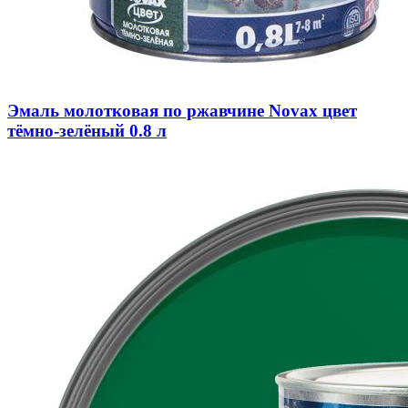
Эмаль молотковая по ржавчине Novax цвет
тёмно-зелёный 0.8 л