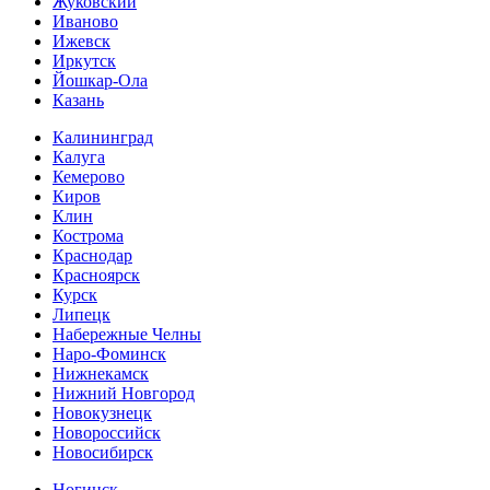
Жуковский
Иваново
Ижевск
Иркутск
Йошкар-Ола
Казань
Калининград
Калуга
Кемерово
Киров
Клин
Кострома
Краснодар
Красноярск
Курск
Липецк
Набережные Челны
Наро-Фоминск
Нижнекамск
Нижний Новгород
Новокузнецк
Новороссийск
Новосибирск
Ногинск