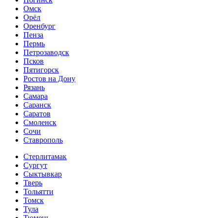
Омск
Орёл
Оренбург
Пенза
Пермь
Петрозаводск
Псков
Пятигорск
Ростов на Дону
Рязань
Самара
Саранск
Саратов
Смоленск
Сочи
Ставрополь
Стерлитамак
Сургут
Сыктывкар
Тверь
Тольятти
Томск
Тула
Тюмень