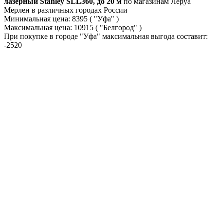
лазерный Stanley SLL360, до 20 м
по магазинам Леруа
Мерлен в различных городах России
Минимальная цена:
8395
( "Уфа" )
Максимальная цена:
10915
( "Белгород" )
При покупке в городе "Уфа" максимальная выгода составит:
-2520