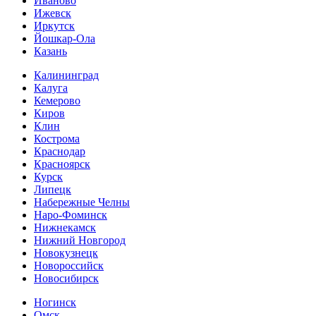
Иваново
Ижевск
Иркутск
Йошкар-Ола
Казань
Калининград
Калуга
Кемерово
Киров
Клин
Кострома
Краснодар
Красноярск
Курск
Липецк
Набережные Челны
Наро-Фоминск
Нижнекамск
Нижний Новгород
Новокузнецк
Новороссийск
Новосибирск
Ногинск
Омск