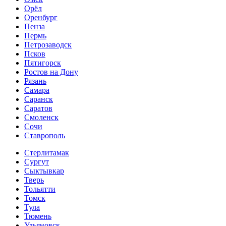
Орёл
Оренбург
Пенза
Пермь
Петрозаводск
Псков
Пятигорск
Ростов на Дону
Рязань
Самара
Саранск
Саратов
Смоленск
Сочи
Ставрополь
Стерлитамак
Сургут
Сыктывкар
Тверь
Тольятти
Томск
Тула
Тюмень
Ульяновск