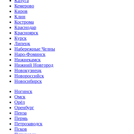
Калуга
Кемерово
Киров
Клин
Кострома
Краснодар
Красноярск
Курск
Липецк
Набережные Челны
Наро-Фоминск
Нижнекамск
Нижний Новгород
Новокузнецк
Новороссийск
Новосибирск
Ногинск
Омск
Орёл
Оренбург
Пенза
Пермь
Петрозаводск
Псков