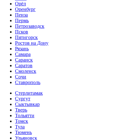
Орёл
Оренбург
Пенза
Пермь
Петрозаводск
Псков
Пятигорск
Ростов на Дону
Рязань
Самара
Саранск
Саратов
Смоленск
Сочи
Ставрополь
Стерлитамак
Сургут
Сыктывкар
Тверь
Тольятти
Томск
Тула
Тюмень
Ульяновск