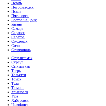
Пермь
Петрозаводск
Псков
Пятигорск
Ростов на Дону
Рязань
Самара
Саранск
Саратов
Смоленск
Сочи
Ставрополь
Стерлитамак
Сургут
Сыктывкар
Тверь
Тольятти
Томск
Тула
Тюмень
Ульяновск
Уфа
Хабаровск
Челябинск