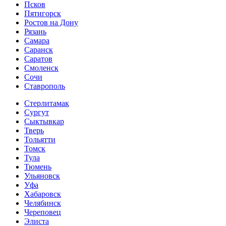
Псков
Пятигорск
Ростов на Дону
Рязань
Самара
Саранск
Саратов
Смоленск
Сочи
Ставрополь
Стерлитамак
Сургут
Сыктывкар
Тверь
Тольятти
Томск
Тула
Тюмень
Ульяновск
Уфа
Хабаровск
Челябинск
Череповец
Элиста