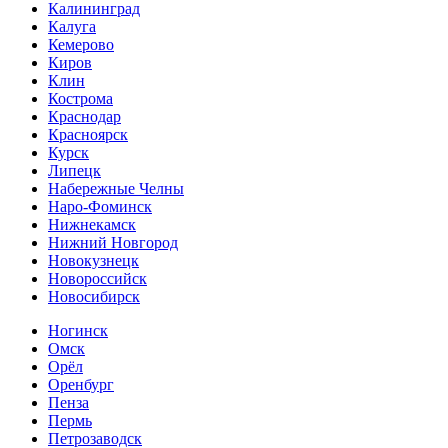
Калининград
Калуга
Кемерово
Киров
Клин
Кострома
Краснодар
Красноярск
Курск
Липецк
Набережные Челны
Наро-Фоминск
Нижнекамск
Нижний Новгород
Новокузнецк
Новороссийск
Новосибирск
Ногинск
Омск
Орёл
Оренбург
Пенза
Пермь
Петрозаводск