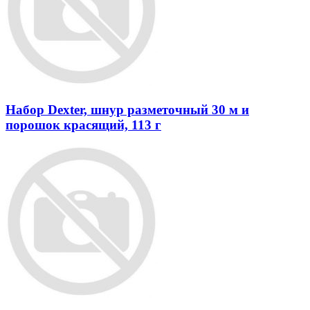
Набор Dexter, шнур разметочный 30 м и
порошок красящий, 113 г