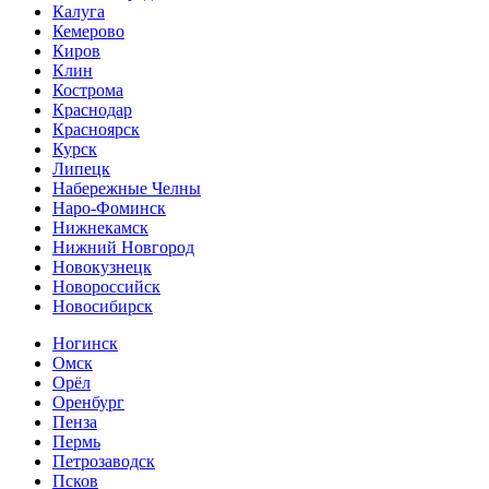
Калуга
Кемерово
Киров
Клин
Кострома
Краснодар
Красноярск
Курск
Липецк
Набережные Челны
Наро-Фоминск
Нижнекамск
Нижний Новгород
Новокузнецк
Новороссийск
Новосибирск
Ногинск
Омск
Орёл
Оренбург
Пенза
Пермь
Петрозаводск
Псков