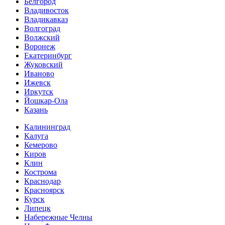
Белгород
Владивосток
Владикавказ
Волгоград
Волжский
Воронеж
Екатеринбург
Жуковский
Иваново
Ижевск
Иркутск
Йошкар-Ола
Казань
Калининград
Калуга
Кемерово
Киров
Клин
Кострома
Краснодар
Красноярск
Курск
Липецк
Набережные Челны