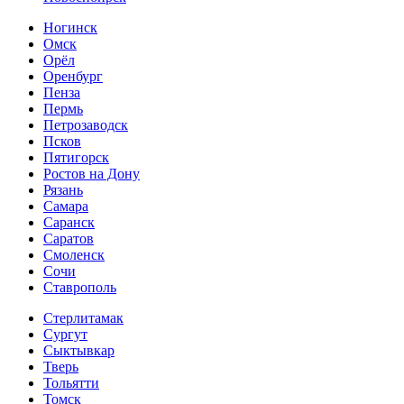
Ногинск
Омск
Орёл
Оренбург
Пенза
Пермь
Петрозаводск
Псков
Пятигорск
Ростов на Дону
Рязань
Самара
Саранск
Саратов
Смоленск
Сочи
Ставрополь
Стерлитамак
Сургут
Сыктывкар
Тверь
Тольятти
Томск