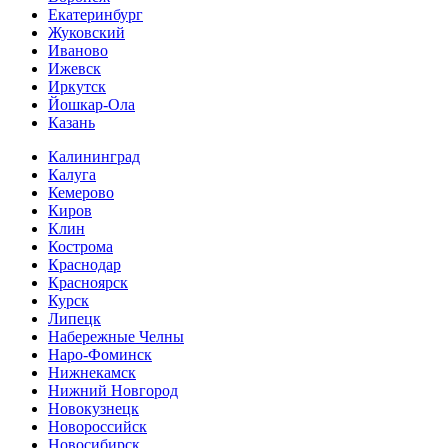
Екатеринбург
Жуковский
Иваново
Ижевск
Иркутск
Йошкар-Ола
Казань
Калининград
Калуга
Кемерово
Киров
Клин
Кострома
Краснодар
Красноярск
Курск
Липецк
Набережные Челны
Наро-Фоминск
Нижнекамск
Нижний Новгород
Новокузнецк
Новороссийск
Новосибирск