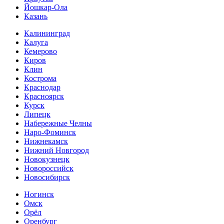
Йошкар-Ола
Казань
Калининград
Калуга
Кемерово
Киров
Клин
Кострома
Краснодар
Красноярск
Курск
Липецк
Набережные Челны
Наро-Фоминск
Нижнекамск
Нижний Новгород
Новокузнецк
Новороссийск
Новосибирск
Ногинск
Омск
Орёл
Оренбург