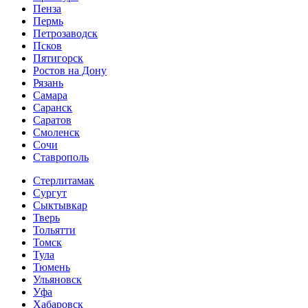
Пенза
Пермь
Петрозаводск
Псков
Пятигорск
Ростов на Дону
Рязань
Самара
Саранск
Саратов
Смоленск
Сочи
Ставрополь
Стерлитамак
Сургут
Сыктывкар
Тверь
Тольятти
Томск
Тула
Тюмень
Ульяновск
Уфа
Хабаровск