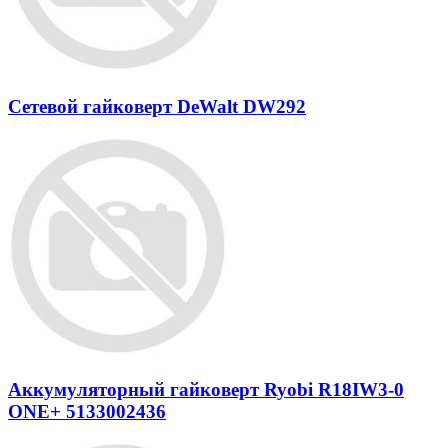
Сетевой гайковерт DeWalt DW292
Аккумуляторный гайковерт Ryobi R18IW3-0
ONE+ 5133002436