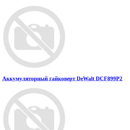
Аккумуляторный гайковерт DeWalt DCF899P2