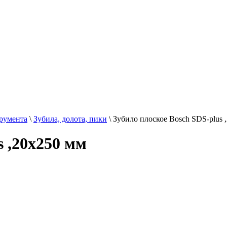
трумента
\
Зубила, долота, пики
\
Зубило плоское Bosch SDS-plus 
s ,20х250 мм