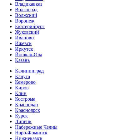
Владикавказ
Волгоград
Волжский
Воронеж
Екатеринбург
Жуковский
Иваново
Ижевск
Иркутск
Йошкар-Ола
Казань
Калининград
Калуга
Кемерово
Киров
Клин
Кострома
Краснодар
Красноярск
Курск
Липецк
Набережные Челны
Наро-Фоминск
Нижнекамск