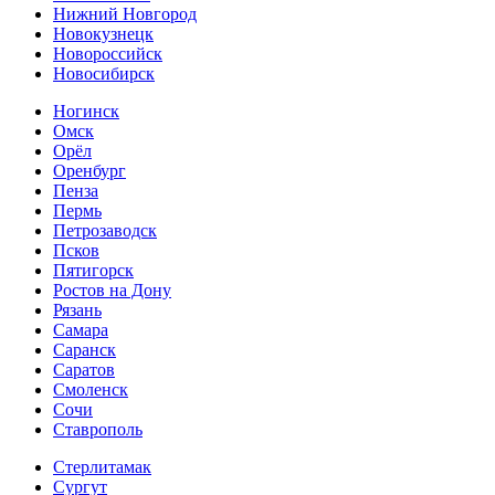
Нижний Новгород
Новокузнецк
Новороссийск
Новосибирск
Ногинск
Омск
Орёл
Оренбург
Пенза
Пермь
Петрозаводск
Псков
Пятигорск
Ростов на Дону
Рязань
Самара
Саранск
Саратов
Смоленск
Сочи
Ставрополь
Стерлитамак
Сургут