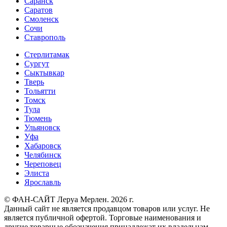
Саранск
Саратов
Смоленск
Сочи
Ставрополь
Стерлитамак
Сургут
Сыктывкар
Тверь
Тольятти
Томск
Тула
Тюмень
Ульяновск
Уфа
Хабаровск
Челябинск
Череповец
Элиста
Ярославль
© ФАН-САЙТ Леруа Мерлен. 2026 г.
Данный сайт не является продавцом товаров или услуг. Не
является публичной офертой. Торговые наименования и
другие товарные обозначения принадлежат их владельцам.