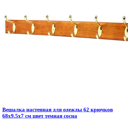
Вешалка настенная для одежды 62 крючков
68х9.5х7 см цвет темная сосна