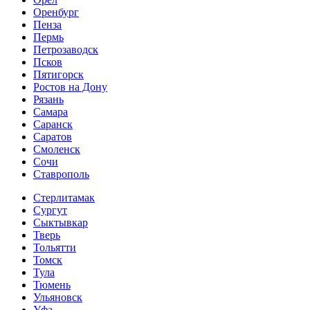
Оренбург
Пенза
Пермь
Петрозаводск
Псков
Пятигорск
Ростов на Дону
Рязань
Самара
Саранск
Саратов
Смоленск
Сочи
Ставрополь
Стерлитамак
Сургут
Сыктывкар
Тверь
Тольятти
Томск
Тула
Тюмень
Ульяновск
Уфа