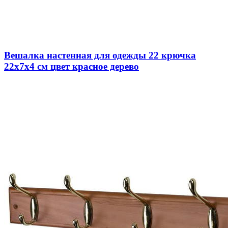
Вешалка настенная для одежды 22 крючка
22х7х4 см цвет красное дерево