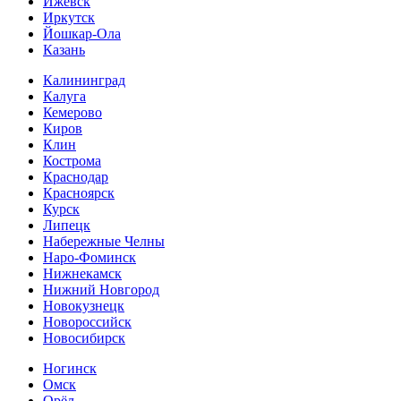
Ижевск
Иркутск
Йошкар-Ола
Казань
Калининград
Калуга
Кемерово
Киров
Клин
Кострома
Краснодар
Красноярск
Курск
Липецк
Набережные Челны
Наро-Фоминск
Нижнекамск
Нижний Новгород
Новокузнецк
Новороссийск
Новосибирск
Ногинск
Омск
Орёл