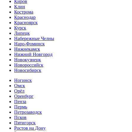
Киров
Клин
Кострома
Краснодар
Красноярск
Курск
Липецк
Набережные Челны
Наро-Фоминск
Нижнекамск
Нижний Новгород
Новокузнецк
Новороссийск
Новосибирск
Ногинск
Омск
Орёл
Оренбург
Пенза
Пермь
Петрозаводск
Псков
Пятигорск
Ростов на Дону