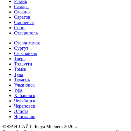
Рязань
Самара
Саранск
Саратов
Смоленск
Сочи
Ставрополь
Стерлитамак
Сургут
Сыктывкар
Тверь
Тольятти
Томск
Тула
Тюмень
Ульяновск
Уфа
Хабаровск
Челябинск
Череповец
Элиста
Ярославль
© ФАН-САЙТ Леруа Мерлен. 2026 г.