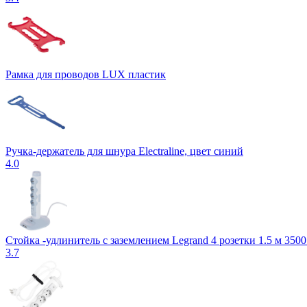
Рамка для проводов LUX пластик
Ручка-держатель для шнура Electraline, цвет синий
4.0
Стойка -удлинитель с заземлением Legrand 4 розетки 1.5 м 3500
3.7