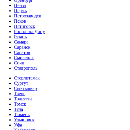
Оренбург
Пенза
Пермь
Петрозаводск
Псков
Пятигорск
Ростов на Дону
Рязань
Самара
Саранск
Саратов
Смоленск
Сочи
Ставрополь
Стерлитамак
Сургут
Сыктывкар
Тверь
Тольятти
Томск
Тула
Тюмень
Ульяновск
Уфа