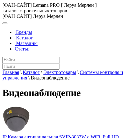
[ФАН-САЙТ] Lemana PRO [ Леруа Мерлен ]
каталог строительных товаров
[ФАН-САЙТ] Леруа Мерлен
Бренды
Каталог
Магазины
Статьи
Главная
\
Каталог
\
Электротовары
\
Системы контроля и
управления
\
Видеонаблюдение
Видеонаблюдение
IP Камера антивандальная SVIP-3032W с WiFi, Full HD