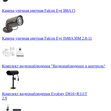
Камера уличная цветная Falcon Eye I88A15
Камера уличная цветная Falcon Eye IS88A30M 2.8-11
Комплект видеонаблюдения "Видеонаблюдение и контроль"
Комплект видеонаблюдения Evology D816+R111T
2.9