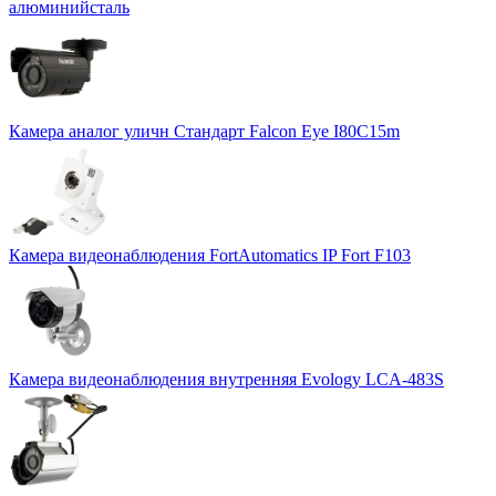
алюминийсталь
Камера аналог уличн Стандарт Falcon Eye I80C15m
Камера видеонаблюдения FortAutomatics IP Fort F103
Камера видеонаблюдения внутренняя Evology LCA-483S