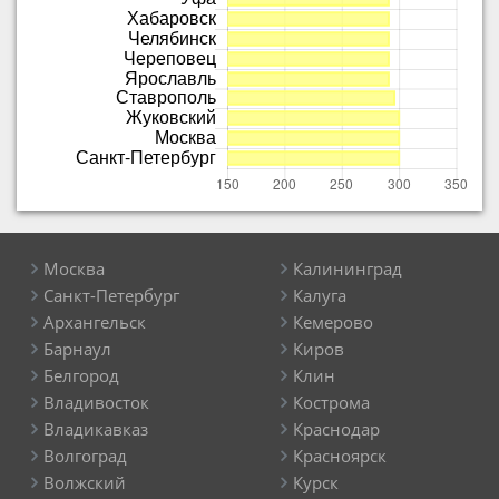
Москва
Калининград
Санкт-Петербург
Калуга
Архангельск
Кемерово
Барнаул
Киров
Белгород
Клин
Владивосток
Кострома
Владикавказ
Краснодар
Волгоград
Красноярск
Волжский
Курск