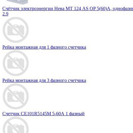
Счётчик электроэнергии Нева МТ 124 AS OP 5(60)A, однофаз
2.9
Рейка монтажная для 1 фазного счетчика
Рейка монтажная для 3 фазного счетчика
Счетчик СЕ101R5145М 5-60А 1 фазный