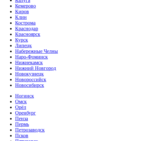
Калуга
Кемерово
Киров
Клин
Кострома
Краснодар
Красноярск
Курск
Липецк
Набережные Челны
Наро-Фоминск
Нижнекамск
Нижний Новгород
Новокузнецк
Новороссийск
Новосибирск
Ногинск
Омск
Орёл
Оренбург
Пенза
Пермь
Петрозаводск
Псков