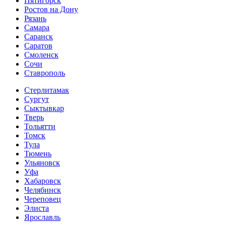
Пятигорск
Ростов на Дону
Рязань
Самара
Саранск
Саратов
Смоленск
Сочи
Ставрополь
Стерлитамак
Сургут
Сыктывкар
Тверь
Тольятти
Томск
Тула
Тюмень
Ульяновск
Уфа
Хабаровск
Челябинск
Череповец
Элиста
Ярославль