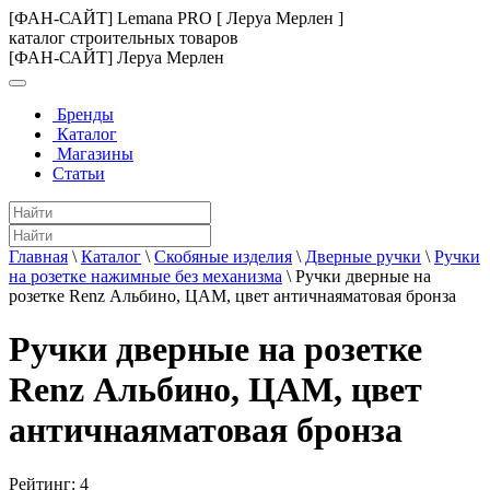
[ФАН-САЙТ] Lemana PRO [ Леруа Мерлен ]
каталог строительных товаров
[ФАН-САЙТ] Леруа Мерлен
Бренды
Каталог
Магазины
Статьи
Главная
\
Каталог
\
Скобяные изделия
\
Дверные ручки
\
Ручки
на розетке нажимные без механизма
\
Ручки дверные на
розетке Renz Альбино, ЦАМ, цвет античнаяматовая бронза
Ручки дверные на розетке
Renz Альбино, ЦАМ, цвет
античнаяматовая бронза
Рейтинг:
4