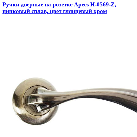
Ручки дверные на розетке Apecs H-0569-Z,
цинковый сплав, цвет глянцевый хром