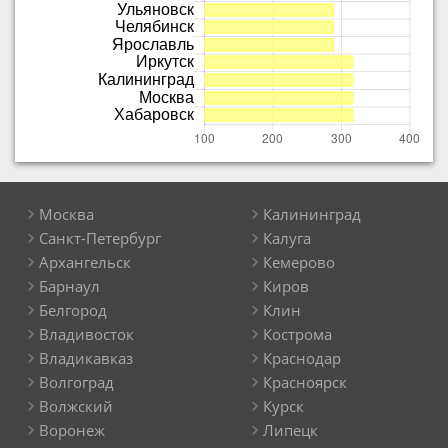
Москва
Калининград
Санкт-Петербург
Калуга
Архангельск
Кемерово
Барнаул
Киров
Белгород
Клин
Владивосток
Кострома
Владикавказ
Краснодар
Волгоград
Красноярск
Волжский
Курск
Воронеж
Липецк