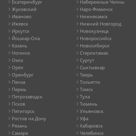
Екатеринбург
Набережные Челны
Жуковский
Наро-Фоминск
Иваново
Нижнекамск
Ижевск
Нижний Новгород
Иркутск
Новокузнецк
Йошкар-Ола
Новороссийск
Казань
Новосибирск
Ногинск
Стерлитамак
Омск
Сургут
Орёл
Сыктывкар
Оренбург
Тверь
Пенза
Тольятти
Пермь
Томск
Петрозаводск
Тула
Псков
Тюмень
Пятигорск
Ульяновск
Ростов на Дону
Уфа
Рязань
Хабаровск
Самара
Челябинск