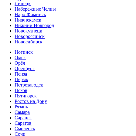
Липецк
Набережные Челны
Наро-Фоминск
Нижнекамск
Нижний Новгород
Новокузнецк
Новороссийск
Новосибирск
Ногинск
Омск
Орёл
Оренбург
Пенза
Пермь
Петрозаводск
Псков
Пятигорск
Ростов на Дону
Рязань
Самара
Саранск
Саратов
Смоленск
Сочи