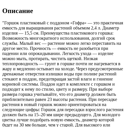
Описание
"Горшок пластиковый с поддоном «Гофра» — это практичная
емкость для выращивания растений объемом 2,4 л. Диаметр
изделия — 15,5 см. Преимущества пластикового горшка:
Возможность многократного использования, долгий срок
службы. Малый вес — растение можно легко переставить на
другое место. Прочность — емкость не разобьется при
падении или опрокидывании. Легкость ухода — изделие
можно мыть, протирать, чистить щеткой. Низкая
теплопроводность — грунт в горшке почти не нагревается в
жару и медленно остывает на холоде. Через предусмотренные
дренажные отверстия излишки воды при поливе растений
стекают в поддон, предотвращая застой влаги и гниение
корневой системы. Поддон идет в комплекте с горшком и
подходит к нему по стилю, цвету и размеру. При выборе
размера горшка учитывайте, что его диаметр должен быть
приблизительно равен 23 высоты растения. При пересадке
растения в новый горшок можно ориентироваться на
следующие цифры: Горшок для пересадки взрослого растения
должен быть на 15–20 мм шире предыдущего. Для молодого
цветка лучше подобрать новую емкость, диаметр которой
будет на 30 мм больше, чем у старой. Для высокого или