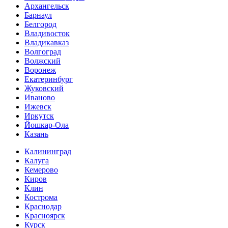
Архангельск
Барнаул
Белгород
Владивосток
Владикавказ
Волгоград
Волжский
Воронеж
Екатеринбург
Жуковский
Иваново
Ижевск
Иркутск
Йошкар-Ола
Казань
Калининград
Калуга
Кемерово
Киров
Клин
Кострома
Краснодар
Красноярск
Курск