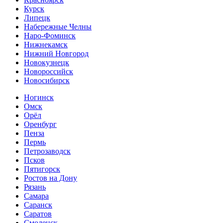
Курск
Липецк
Набережные Челны
Наро-Фоминск
Нижнекамск
Нижний Новгород
Новокузнецк
Новороссийск
Новосибирск
Ногинск
Омск
Орёл
Оренбург
Пенза
Пермь
Петрозаводск
Псков
Пятигорск
Ростов на Дону
Рязань
Самара
Саранск
Саратов
Смоленск