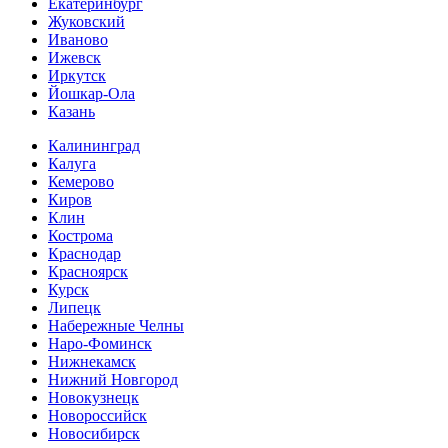
Екатеринбург
Жуковский
Иваново
Ижевск
Иркутск
Йошкар-Ола
Казань
Калининград
Калуга
Кемерово
Киров
Клин
Кострома
Краснодар
Красноярск
Курск
Липецк
Набережные Челны
Наро-Фоминск
Нижнекамск
Нижний Новгород
Новокузнецк
Новороссийск
Новосибирск