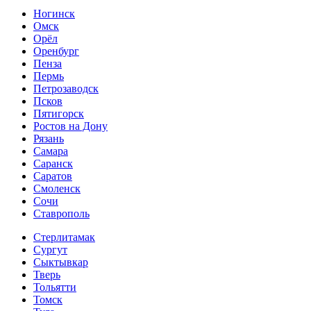
Ногинск
Омск
Орёл
Оренбург
Пенза
Пермь
Петрозаводск
Псков
Пятигорск
Ростов на Дону
Рязань
Самара
Саранск
Саратов
Смоленск
Сочи
Ставрополь
Стерлитамак
Сургут
Сыктывкар
Тверь
Тольятти
Томск